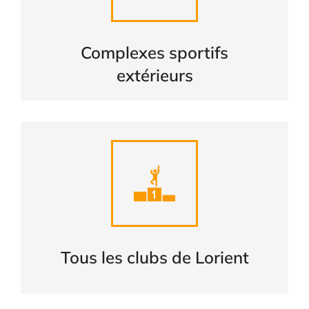
extérieurs
CONSULTER
Complexes sportifs
extérieurs
Liste complète des clubs de
LORIENT
CONSULTER
Tous les clubs de Lorient