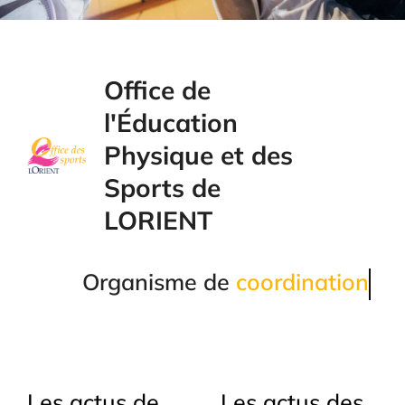
Office de l'Éducation
Physique et des
Office de
Sports
l'Éducation
Physique et des
Sports de
TOUTES LES ACTUALITÉS
LORIENT
Organisme de
coordination
Les actus de
Les actus des