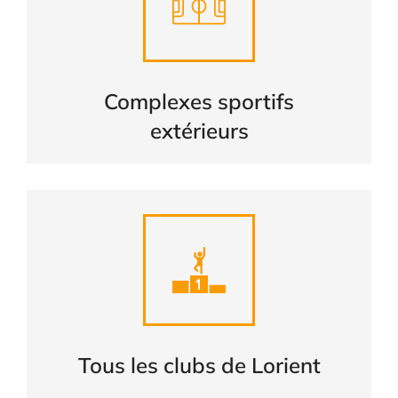
Complexes sportifs
extérieurs
CONSULTER
Complexes sportifs
extérieurs
Liste complète des clubs de
LORIENT
CONSULTER
Tous les clubs de Lorient