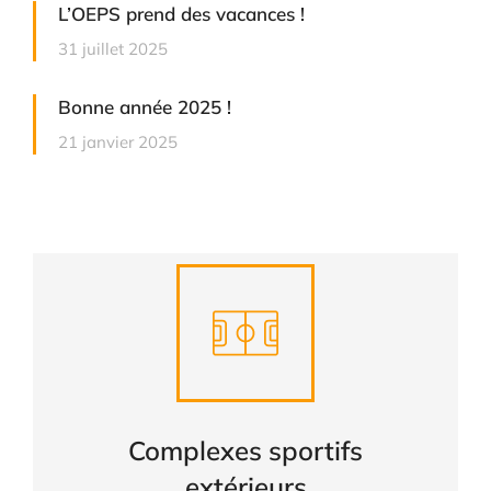
L’OEPS prend des vacances !
31 juillet 2025
Bonne année 2025 !
21 janvier 2025
Complexes sportifs
extérieurs
CONSULTER
Complexes sportifs
extérieurs