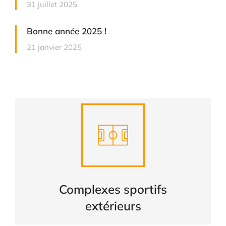
31 juillet 2025
Bonne année 2025 !
21 janvier 2025
Complexes sportifs
extérieurs
CONSULTER
Complexes sportifs
extérieurs