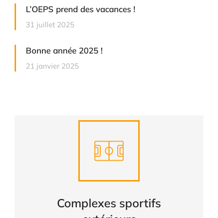
L’OEPS prend des vacances !
31 juillet 2025
Bonne année 2025 !
21 janvier 2025
Complexes sportifs
extérieurs
CONSULTER
Complexes sportifs