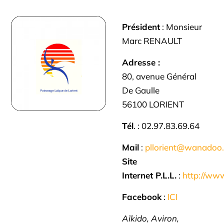
Président
: Monsieur
Marc RENAULT
Adresse
:
80, avenue Général
De Gaulle
56100 LORIENT
Tél
. : 02.97.83.69.64
Mail
:
pllorient@wanadoo.
Site
Internet
P.L.L.
:
http://www
Facebook
:
ICI
Aïkido, Aviron,