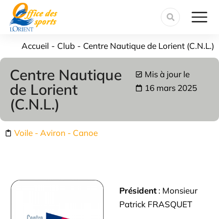
contenu
principal
Vous êtes ici :
Accueil
Club
Centre Nautique de Lorient (C.N.L.)
Centre Nautique
Mis à jour le
de Lorient
16 mars 2025
(C.N.L.)
Voile - Aviron - Canoe
Président
: Monsieur
Patrick FRASQUET