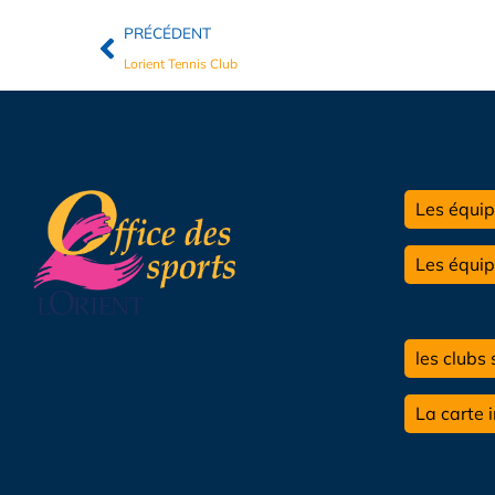
PRÉCÉDENT
Lorient Tennis Club
Les équip
Les équi
les clubs 
La carte 