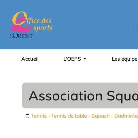
contenu
principal
Accueil
L’OEPS
Les équip
Vous êtes ici :
Association Squa
Tennis - Tennis de table - Squash - Badmint