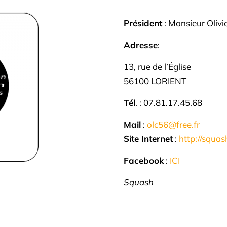
Président
: Monsieur Oliv
Adresse
:
13, rue de l’Église
56100 LORIENT
Tél
. : 07.81.17.45.68
Mail
:
olc56@free.fr
Site Internet
:
http://squas
Facebook
:
ICI
Squash