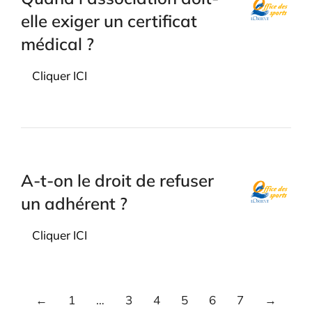
elle exiger un certificat
médical ?
Cliquer ICI
A-t-on le droit de refuser
un adhérent ?
Cliquer ICI
←
1
…
3
4
5
6
7
→