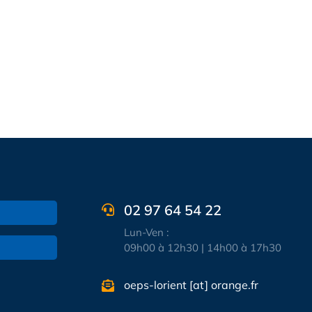
02 97 64 54 22
Lun-Ven :
09h00 à 12h30 | 14h00 à 17h30
oeps-lorient [at] orange.fr