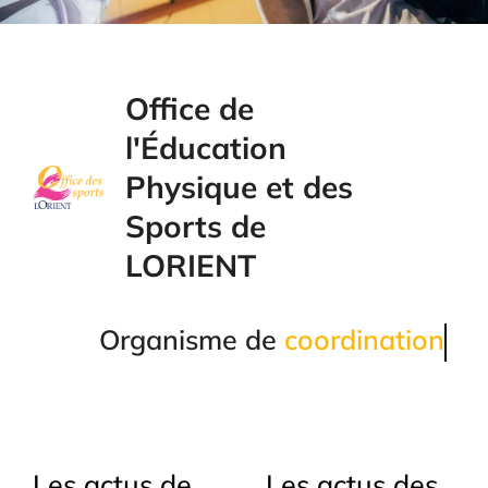
Office de l'Éducation
Physique et des
Office de
Sports
l'Éducation
Physique et des
Sports de
TOUTES LES ACTUALITÉS
LORIENT
Organisme de
coordination
Les actus de
Les actus des